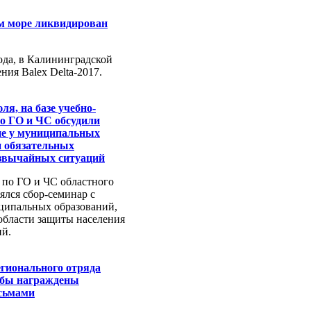
м море ликвидирован
года, в Калининградской
ия Balex Delta-2017.
юля, на базе учебно-
по ГО и ЧС обсудили
е у муниципальных
и обязательных
езвычайных ситуаций
 по ГО и ЧС областного
ялся сбор-семинар с
ципальных образований,
области защиты населения
ий.
гионального отряда
жбы награждены
сьмами