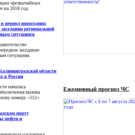
ации чрезвычайных
ч на 2018 год.
 в период новогодних
 заседании региональной
йным ситуациям
Правительстве
чередно
е заседание
ым ситуациям.
Калининградской области
х в России
сти началась
Ежедневный прогноз ЧС
обеспечения вызова
ному номеру «112».
адском порту
ы нефти и
лининграда состоялись