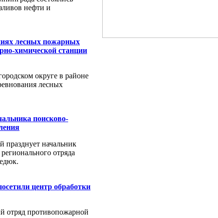
зливов нефти и
ниях лесных пожарных
рно-химической станции
 городском округе в районе
ревнования лесных
чальника поисково-
еления
й празднует начальник
 регионального отряда
едюк.
осетили центр обработки
ый отряд противопожарной