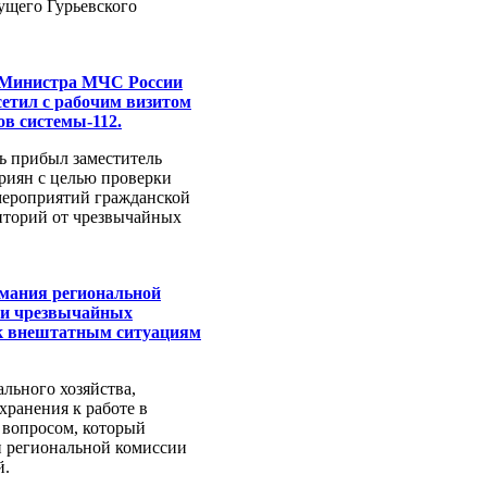
ущего Гурьевского
 Министра МЧС России
етил с рабочим визитом
ов системы-112.
ь прибыл заместитель
иян с целью проверки
мероприятий гражданской
риторий от чрезвычайных
имания региональной
ии чрезвычайных
 к внештатным ситуациям
льного хозяйства,
хранения к работе в
 вопросом, который
ии региональной комиссии
й.