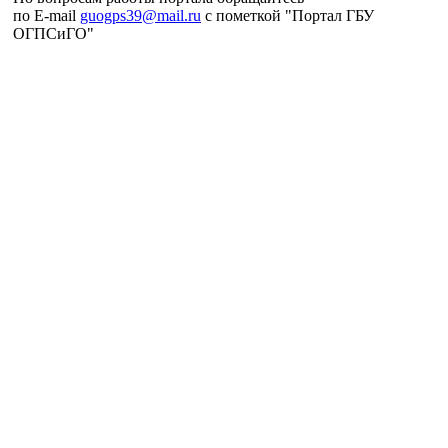
по E-mail
guogps39@mail.ru
c пометкой "Портал ГБУ
ОГПСиГО"