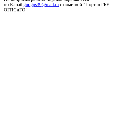
по E-mail
guogps39@mail.ru
c пометкой "Портал ГБУ
ОГПСиГО"