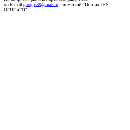
по E-mail
guogps39@mail.ru
c пометкой "Портал ГБУ
ОГПСиГО"