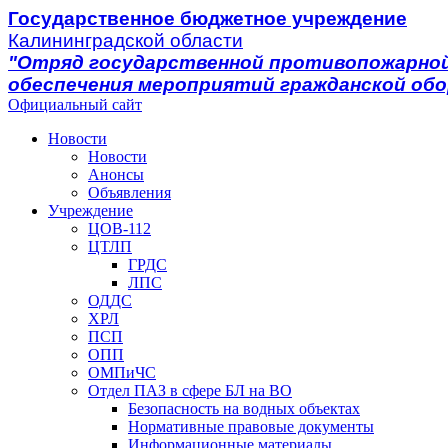
Государственное бюджетное учреждение
Калининградской области
"Отряд государственной противопожарной
обеспечения мероприятий гражданской об
Официальный сайт
Новости
Новости
Анонсы
Объявления
Учреждение
ЦОВ-112
ЦТЛП
ГРДС
ЛПС
ОДДС
ХРЛ
ПСП
ОПП
ОМПиЧС
Отдел ПАЗ в сфере БЛ на ВО
Безопасность на водных объектах
Нормативные правовые документы
Информационные материалы