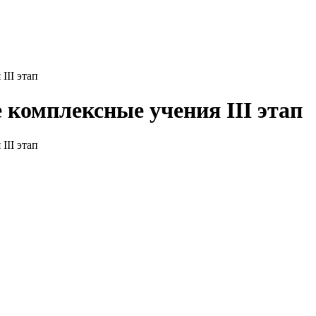
III этап
комплексные учения III этап
III этап