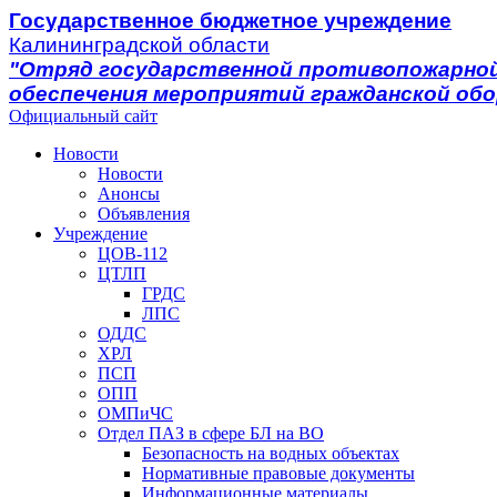
Государственное бюджетное учреждение
Калининградской области
"Отряд государственной противопожарной
обеспечения мероприятий гражданской об
Официальный сайт
Новости
Новости
Анонсы
Объявления
Учреждение
ЦОВ-112
ЦТЛП
ГРДС
ЛПС
ОДДС
ХРЛ
ПСП
ОПП
ОМПиЧС
Отдел ПАЗ в сфере БЛ на ВО
Безопасность на водных объектах
Нормативные правовые документы
Информационные материалы