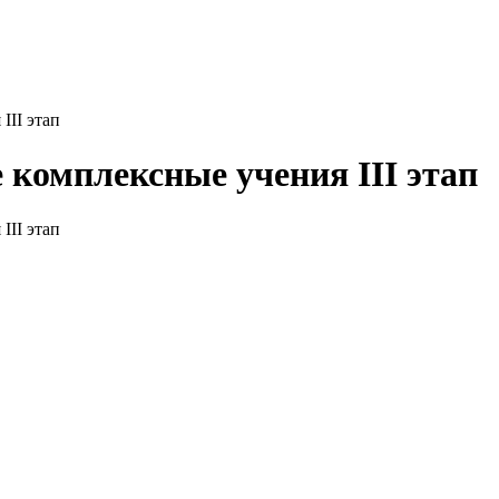
III этап
комплексные учения III этап
III этап