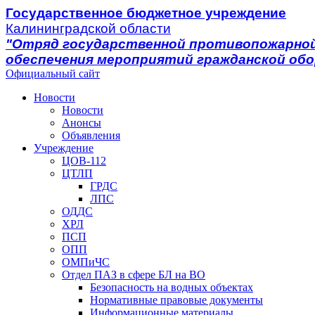
Государственное бюджетное учреждение
Калининградской области
"Отряд государственной противопожарной
обеспечения мероприятий гражданской об
Официальный сайт
Новости
Новости
Анонсы
Объявления
Учреждение
ЦОВ-112
ЦТЛП
ГРДС
ЛПС
ОДДС
ХРЛ
ПСП
ОПП
ОМПиЧС
Отдел ПАЗ в сфере БЛ на ВО
Безопасность на водных объектах
Нормативные правовые документы
Информационные материалы